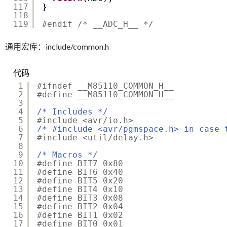
117
}
118
119
#endif /* __ADC_H__ */
通用宏库：include/common.h
代码
1
#ifndef __M85110_COMMON_H__
2
#define __M85110_COMMON_H__
3
4
/* Includes */
5
#include <avr/io.h>
6
/* #include <avr/pgmspace.h> in case 
7
#include <util/delay.h>
8
9
/* Macros */
10
#define BIT7 0x80
11
#define BIT6 0x40
12
#define BIT5 0x20
13
#define BIT4 0x10
14
#define BIT3 0x08
15
#define BIT2 0x04
16
#define BIT1 0x02
17
#define BIT0 0x01