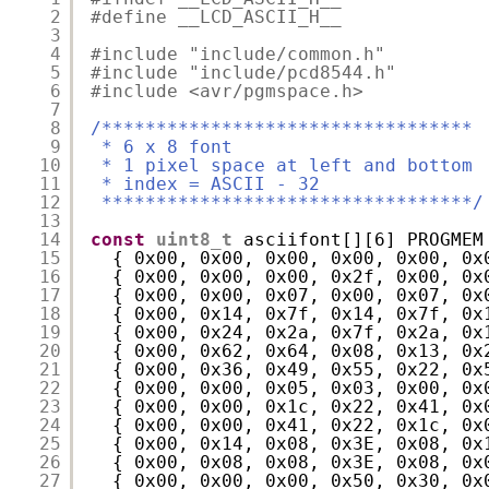
2
#define __LCD_ASCII_H__
3
4
#include "include/common.h"
5
#include "include/pcd8544.h"
6
#include <avr/pgmspace.h>
7
8
/**********************************
9
* 6 x 8 font
10
* 1 pixel space at left and bottom
11
* index = ASCII - 32
12
**********************************/
13
14
const
uint8_t
asciifont[][6] PROGMEM
15
{ 0x00, 0x00, 0x00, 0x00, 0x00, 0x
16
{ 0x00, 0x00, 0x00, 0x2f, 0x00, 0x
17
{ 0x00, 0x00, 0x07, 0x00, 0x07, 0x
18
{ 0x00, 0x14, 0x7f, 0x14, 0x7f, 0x
19
{ 0x00, 0x24, 0x2a, 0x7f, 0x2a, 0x
20
{ 0x00, 0x62, 0x64, 0x08, 0x13, 0x
21
{ 0x00, 0x36, 0x49, 0x55, 0x22, 0x
22
{ 0x00, 0x00, 0x05, 0x03, 0x00, 0x
23
{ 0x00, 0x00, 0x1c, 0x22, 0x41, 0x
24
{ 0x00, 0x00, 0x41, 0x22, 0x1c, 0x
25
{ 0x00, 0x14, 0x08, 0x3E, 0x08, 0x
26
{ 0x00, 0x08, 0x08, 0x3E, 0x08, 0x
27
{ 0x00, 0x00, 0x00, 0x50, 0x30, 0x