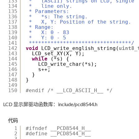
133
*   (ASCII) strings on LCD, single
134
*   line only.
135
* Parameters:
136
*   *s: The string.
137
*   X, Y: Position of the string.
138
* Range:
139
*   X: 0 - 83
140
*   Y: 0 - 5
141
*********************************/
142
void
LCD_write_english_string(
uint8_
143
LCD_set_XY(X, Y);
144
while
(*s) {
145
LCD_write_char(*s);
146
s++;
147
}
148
}
149
150
#endif /* __LCD_ASCII_H__ */
LCD 显示屏驱动函数库：include/pcd8544.h
代码
1
#ifndef __PCD8544_H__
2
#define __PCD8544_H__
3