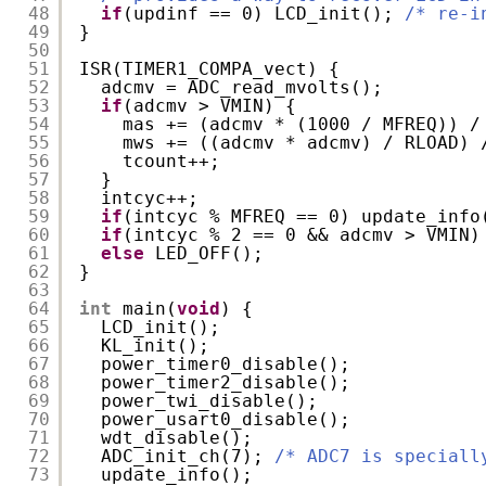
48
if
(updinf == 0) LCD_init(); 
/* re-i
49
}
50
51
ISR(TIMER1_COMPA_vect) {
52
adcmv = ADC_read_mvolts();
53
if
(adcmv > VMIN) {
54
mas += (adcmv * (1000 / MFREQ)) /
55
mws += ((adcmv * adcmv) / RLOAD) 
56
tcount++;
57
}
58
intcyc++;
59
if
(intcyc % MFREQ == 0) update_info
60
if
(intcyc % 2 == 0 && adcmv > VMIN)
61
else
LED_OFF();
62
}
63
64
int
main(
void
) {
65
LCD_init();
66
KL_init();
67
power_timer0_disable();
68
power_timer2_disable();
69
power_twi_disable();
70
power_usart0_disable();
71
wdt_disable();
72
ADC_init_ch(7); 
/* ADC7 is speciall
73
update_info();