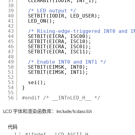
37
CLEARBIT(IODIR, INT_1);
38
39
/* LED output */
40
SETBIT(IODIR, LED_USER);
41
LED_ON();
42
43
/* Rising-edge-triggered INT0 and I
44
SETBIT(EICRA, ISC00);
45
SETBIT(EICRA, ISC10);
46
SETBIT(EICRA, ISC01);
47
SETBIT(EICRA, ISC11);
48
49
/* Enable INT0 and INT1 */
50
SETBIT(EIMSK, INT0);
51
SETBIT(EIMSK, INT1);
52
53
sei();
54
}
55
56
#endif /* __INTnLED_H__ */
LCD 字体和渲染函数库：include/lcdascii.h
代码
1
#ifndef __LCD_ASCII_H__