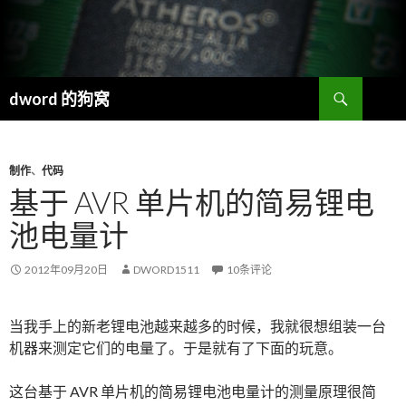
搜
dword 的狗窝
索
跳
至
正
文
制作
、
代码
基于 AVR 单片机的简易锂电
池电量计
2012年09月20日
DWORD1511
10条评论
当我手上的新老锂电池越来越多的时候，我就很想组装一台
机器来测定它们的电量了。于是就有了下面的玩意。
这台基于 AVR 单片机的简易锂电池电量计的测量原理很简