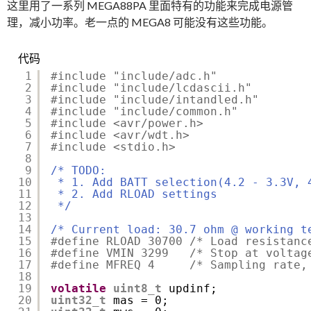
这里用了一系列 MEGA88PA 里面特有的功能来完成电源管
理，减小功率。老一点的 MEGA8 可能没有这些功能。
代码
1
#include "include/adc.h"
2
#include "include/lcdascii.h"
3
#include "include/intandled.h"
4
#include "include/common.h"
5
#include <avr/power.h>
6
#include <avr/wdt.h>
7
#include <stdio.h>
8
9
/* TODO:
10
* 1. Add BATT selection(4.2 - 3.3V, 
11
* 2. Add RLOAD settings
12
*/
13
14
/* Current load: 30.7 ohm @ working t
15
#define RLOAD 30700 /* Load resistanc
16
#define VMIN 3299   /* Stop at voltag
17
#define MFREQ 4     /* Sampling rate,
18
19
volatile
uint8_t
updinf;
20
uint32_t
mas = 0;