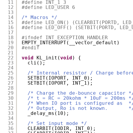
11
#define INT_1 3
12
#define LED_USER 6
13
14
/* Macros */
15
#define LED_ON() (CLEARBIT(PORTD, LED
16
#define LED_OFF() (SETBIT(PORTD, LED_
17
18
#ifndef INT_EXCEPTION_HANDLER
19
EMPTY_INTERRUPT(__vector_default)
20
#endif
21
22
void
KL_init(
void
) {
23
cli();
24
25
/* Internal resistor / Charge befor
26
SETBIT(IOPORT, INT_0);
27
SETBIT(IOPORT, INT_1);
28
29
/* Charge the de-bounce capacitor *
30
/* t = RC = 20kohm * 10uF = 200ms *
31
/* When IO port is configured as  *
32
/* Output, Ro is not known.       *
33
_delay_ms(10);
34
35
/* Set input mode */
36
CLEARBIT(IODIR, INT_0);