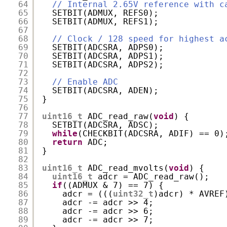
64
// Internal 2.65V reference with c
65
SETBIT(ADMUX, REFS0);
66
SETBIT(ADMUX, REFS1);
67
68
// Clock / 128 speed for highest a
69
SETBIT(ADCSRA, ADPS0);
70
SETBIT(ADCSRA, ADPS1);
71
SETBIT(ADCSRA, ADPS2);
72
73
// Enable ADC
74
SETBIT(ADCSRA, ADEN);
75
}
76
77
uint16_t
ADC_read_raw(
void
) {
78
SETBIT(ADCSRA, ADSC);
79
while
(CHECKBIT(ADCSRA, ADIF) == 0)
80
return
ADC;
81
}
82
83
uint16_t
ADC_read_mvolts(
void
) {
84
uint16_t
adcr = ADC_read_raw();
85
if
((ADMUX & 7) == 7) {
86
adcr = (((
uint32_t
)adcr) * AVREF
87
adcr -= adcr >> 4;
88
adcr -= adcr >> 6;
89
adcr -= adcr >> 7;