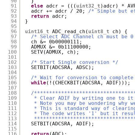
90
}
91
else
adcr = (((
uint32_t
)adcr) * AV
92
adcr += adcr / 20; 
/* Simple but e
93
return
adcr;
94
}
95
96
uint16_t
ADC_read_ch(
uint8_t
ch) {
97
/* Select ADC Channel ch must be 0
98
ch &= 0b00000111;
99
ADMUX &= 0b11100000;
100
SETV(ADMUX, ch);
101
102
/* Start Single conversion */
103
SETBIT(ADCSRA, ADSC);
104
105
/* Wait for conversion to complete
106
while
(!(CHECKBIT(ADCSRA, ADIF)));
107
108
/*********************************
109
* Clear ADIF by writing one to it
110
* Note you may be wondering why w
111
* This is standard way of clearin
112
* The code writes '1' but it resu
113
*********************************
114
SETBIT(ADCSRA, ADIF);
115
116
return
(ADC);