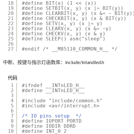
18
#define BIT(x) (1 << (x))
19
#define SETBIT(x, y) (x |= BIT(y))
20
#define CLEARBIT(x, y) (x &= ~ BIT(y)
21
#define CHECKBIT(x, y) (x & BIT(y))
22
#define SETV(x, y) (x |= y)
23
#define CLEARV(x, y) (x &= ~y)
24
#define CHECKV(x, y) (x & y)
25
#define SLEEP() asm("sleep")
26
27
#endif /* __M85110_COMMON_H__ */
中断、按键与指示灯函数库：include/intandled.h
代码
1
#ifndef __INTnLED_H__
2
#define __INTnLED_H__
3
4
#include "include/common.h"
5
#include <avr/interrupt.h>
6
7
/* IO pins setup  */
8
#define IOPORT PORTD
9
#define IODIR DDRD
10
#define INT_0 2