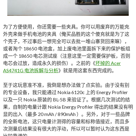
为了方便使用，你还需要一些夹具。你可以用废弃的万能充
外壳来做手机电池的夹具（俺买品胜的这个傻充就是为了这
个壳子，不过事后一想完全可以去批一堆山寨货回来嘛），
或者淘个 18650 电池盒，加上废电池里面拆下来的保护板组
成一个 18650 电芯测试座（注意这里一定需要保护板，否则
电芯会过放，造成永久的损伤）。之前的《
坏掉的 Acer
AS4741G 电池拆解与分析
》就是用这套东西完成的。
至于这玩意准不准，我倒是想办法做了点实验。由于没有别
的专业设备，我只能通过 Nokia 6120c 上的 Energy Profiler
以及一只 Nokia 原装的 BL-5B 来验证了。根据几次测试的结
果，自制的电量计跟 Nokia Energy Profiler 得出的结果没有明
显的出入（最多 20 mAh / 890mAh ）。另外，对于一些品牌
的全新电池，这只电量计测得的容量和标称值接近，而且多
次测量后结果没有很大的浮动，所以可以暂时认为这东西是
比较靠谱的。