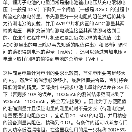
单。锂离子电池的电量通常是指电池输出电压从充电限制电
压（一般是 4.2V ）下降到一个阈值（一般是 3.3V ）的过程中
所流过的总电荷量。事先测量好一只电阻的阻值然后将其作
为待测电池的负载，并用 AVR 单片机内置的 ADC 测量其两
端的电压，再将充满的待测电池连接至其两端即可达到目
的。在这个过程中单片机通过累加每次取样的电流值（由
ADC 测量出的电压除以事先知道的阻值得出）和取样间隔时
间的乘积得到电池的容量（ mAh ），还可以通过累加电压 ×
电流 × 取样间隔的值得到电池的总能量（ Wh ）。
这种简易电量计对电阻的要求比较高，首先电阻要有足够大
的 P
，然后它的温漂必须够小，最后阻值要合适，否则将会
D
降低测量的精度。实际操作中要求电池电量计的误差在 3% 以
下（否则按 10% 的误差，1000mAh 的测试结果范围达到了
900mAh – 1100 mAh ，完全无法接受）。因此为了方便阻值
的准确测量并且保证电量的测量耗时不是太长（待测电池的
电量要通过电阻放空），宜选用 20 – 50Ω 的电阻，并用精密
的设备测量其阻值，精确到 0.1Ω 。有条件的话可以考虑专门
的大功率低温漂电阻。在这里我使用的是一只标称 30Ω±5%