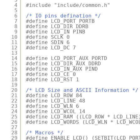
4
#include "include/common.h"
5
6
/* IO pins defination */
7
#define LCD_PORT PORTB
8
#define LCD_DIR DDRB
9
#define LCD_IN PINB
10
#define SCLK 0
11
#define SDIN 6
12
#define LCD_DC 7
13
14
#define LCD_PORT_AUX PORTD
15
#define LCD_DIR_AUX DDRD
16
#define LCD_IN_AUX PIND
17
#define LCD_CE 0
18
#define LCD_RST 1
19
20
/* LCD Size and ASCII Information */
21
#define LCD_ROW 84
22
#define LCD_LINE 48
23
#define LCD_WLN 6
24
#define LCD_WCOL 14
25
#define LCD_RAM ((LCD_ROW * LCD_LINE
26
#define LCD_WORDS (LCD_WLN * LCD_WCO
27
28
/* Macros */
29
#define ENABLE_LCD() (SETBIT(LCD_POR