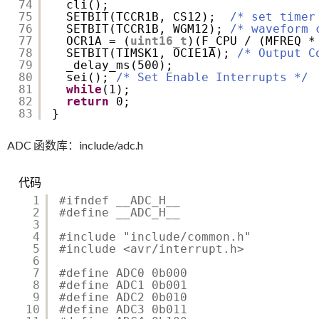
74
cli();
75
SETBIT(TCCR1B, CS12);  
/* set timer
76
SETBIT(TCCR1B, WGM12); 
/* waveform 
77
OCR1A = (
uint16_t
)(F_CPU / (MFREQ *
78
SETBIT(TIMSK1, OCIE1A); 
/* Output C
79
_delay_ms(500);
80
sei(); 
/* Set Enable Interrupts */
81
while
(1);
82
return
0;
83
}
ADC 函数库：include/adc.h
代码
1
#ifndef __ADC_H__
2
#define __ADC_H__
3
4
#include "include/common.h"
5
#include <avr/interrupt.h>
6
7
#define ADC0 0b000
8
#define ADC1 0b001
9
#define ADC2 0b010
10
#define ADC3 0b011