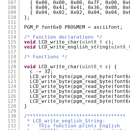
107
{ 0x00, 0x00, 0x00, 0x7F, 0x00, 0x
108
{ 0x00, 0x41, 0x41, 0x36, 0x08, 0x
109
{ 0x04, 0x02, 0x02, 0x04, 0x04, 0x
110
};
111
112
PGM_P font6x8 PROGMEM = asciifont;
113
114
/* Function declarations */
115
void
LCD_write_char(
uint8_t
c);
116
void
LCD_write_english_string(
uint8_
117
118
/* Functions */
119
120
void
LCD_write_char(
uint8_t
c) {
121
c -= 32;
122
LCD_write_byte(pgm_read_byte(font6
123
LCD_write_byte(pgm_read_byte(font6
124
LCD_write_byte(pgm_read_byte(font6
125
LCD_write_byte(pgm_read_byte(font6
126
LCD_write_byte(pgm_read_byte(font6
127
LCD_write_byte(pgm_read_byte(font6
128
}
129
130
/**********************************
131
* LCD_write_english_String:
132
*   This function prints English