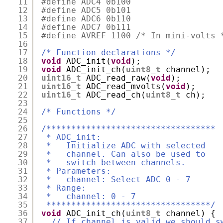
11
#define ADC4 0b100
12
#define ADC5 0b101
13
#define ADC6 0b110
14
#define ADC7 0b111
15
#define AVREF 1100 /* In mini-volts 
16
17
/* Function declarations */
18
void
ADC_init(
void
);
19
void
ADC_init_ch(
uint8_t
channel);
20
uint16_t
ADC_read_raw(
void
);
21
uint16_t
ADC_read_mvolts(
void
);
22
uint16_t
ADC_read_ch(
uint8_t
ch);
23
24
/* Functions */
25
26
/**********************************
27
* ADC_init:
28
*   Initialize ADC with selected
29
*   channel. Can also be used to
30
*   switch between channels.
31
* Parameters:
32
*   channel: Select ADC 0 - 7
33
* Range:
34
*   channel: 0 - 7
35
*********************************/
36
void
ADC_init_ch(
uint8_t
channel) {
37
// If channel is valid we should s