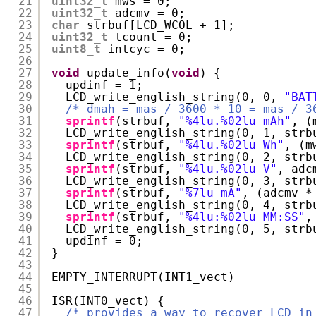
21
uint32_t
mws = 0;
22
uint32_t
adcmv = 0;
23
char
strbuf[LCD_WCOL + 1];
24
uint32_t
tcount = 0;
25
uint8_t
intcyc = 0;
26
27
void
update_info(
void
) {
28
updinf = 1;
29
LCD_write_english_string(0, 0, 
"BAT
30
/* dmah = mas / 3600 * 10 = mas / 3
31
sprintf
(strbuf, 
"%4lu.%02lu mAh"
, (
32
LCD_write_english_string(0, 1, strb
33
sprintf
(strbuf, 
"%4lu.%02lu Wh"
, (m
34
LCD_write_english_string(0, 2, strb
35
sprintf
(strbuf, 
"%4lu.%02lu V"
, adc
36
LCD_write_english_string(0, 3, strb
37
sprintf
(strbuf, 
"%7lu mA"
, (adcmv *
38
LCD_write_english_string(0, 4, strb
39
sprintf
(strbuf, 
"%4lu:%02lu MM:SS"
,
40
LCD_write_english_string(0, 5, strb
41
updinf = 0;
42
}
43
44
EMPTY_INTERRUPT(INT1_vect)
45
46
ISR(INT0_vect) {
47
/* provides a way to recover LCD in