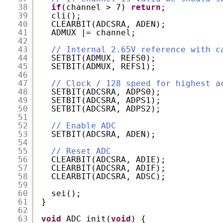
38
if
(channel > 7) 
return
;
39
cli();
40
CLEARBIT(ADCSRA, ADEN);
41
ADMUX |= channel;
42
43
// Internal 2.65V reference with c
44
SETBIT(ADMUX, REFS0);
45
SETBIT(ADMUX, REFS1);
46
47
// Clock / 128 speed for highest a
48
SETBIT(ADCSRA, ADPS0);
49
SETBIT(ADCSRA, ADPS1);
50
SETBIT(ADCSRA, ADPS2);
51
52
// Enable ADC
53
SETBIT(ADCSRA, ADEN);
54
55
// Reset ADC
56
CLEARBIT(ADCSRA, ADIE);
57
CLEARBIT(ADCSRA, ADIF);
58
CLEARBIT(ADCSRA, ADSC);
59
60
sei();
61
}
62
63
void
ADC_init(
void
) {