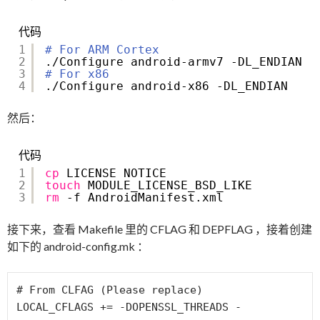
代码
1
# For ARM Cortex
2
.
/Configure
android-armv7 -DL_ENDIAN
3
# For x86
4
.
/Configure
android-x86 -DL_ENDIAN
然后：
代码
1
cp
LICENSE NOTICE
2
touch
MODULE_LICENSE_BSD_LIKE
3
rm
-f AndroidManifest.xml
接下来，查看 Makefile 里的 CFLAG 和 DEPFLAG ，接着创建
如下的 android-config.mk ：
# From CLFAG (Please replace)

LOCAL_CFLAGS += -DOPENSSL_THREADS -