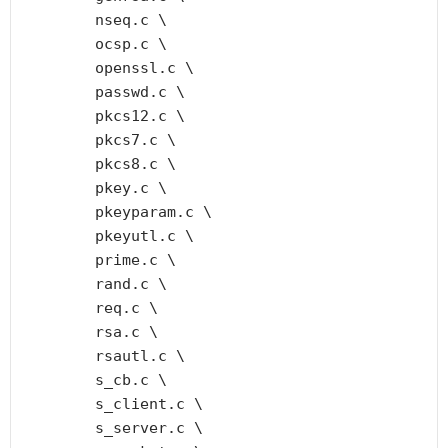
	nseq.c \

	ocsp.c \

	openssl.c \

	passwd.c \

	pkcs12.c \

	pkcs7.c \

	pkcs8.c \

	pkey.c \

	pkeyparam.c \

	pkeyutl.c \

	prime.c \

	rand.c \

	req.c \

	rsa.c \

	rsautl.c \

	s_cb.c \

	s_client.c \

	s_server.c \
