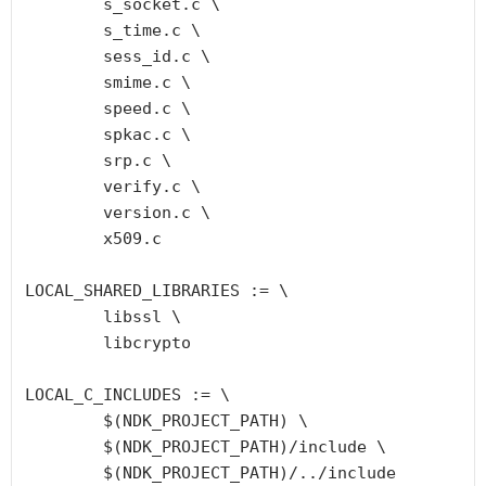
	s_socket.c \

	s_time.c \

	sess_id.c \

	smime.c \

	speed.c \

	spkac.c \

	srp.c \

	verify.c \

	version.c \

	x509.c

LOCAL_SHARED_LIBRARIES := \

	libssl \

	libcrypto

LOCAL_C_INCLUDES := \

	$(NDK_PROJECT_PATH) \

	$(NDK_PROJECT_PATH)/include \

	$(NDK_PROJECT_PATH)/../include
