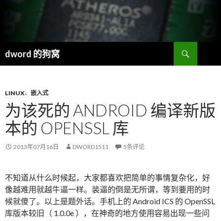
搜
dword 的狗窝
索
跳
至
正
文
LINUX
、
嵌入式
为该死的 ANDROID 编译新版
本的 OPENSSL 库
2013年07月16日
DWORD1511
5条评论
不知道从什么时候起，大家都喜欢把简单的事情复杂化，好
像越难用就越牛逼一样。装逼的倒是无所谓，等到要用的时
候就傻了。以上是题外话。手机上的 Android ICS 的 OpenSSL
库版本较旧（ 1.0.0e ），在神奇的地方使用容易出现一些问