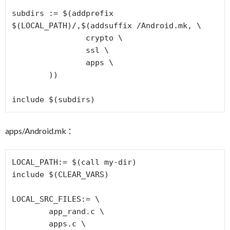
subdirs := $(addprefix 
$(LOCAL_PATH)/,$(addsuffix /Android.mk, \

		crypto \

		ssl \

		apps \

	))

include $(subdirs)
apps/Android.mk ：
LOCAL_PATH:= $(call my-dir)

include $(CLEAR_VARS)

LOCAL_SRC_FILES:= \

	app_rand.c \

	apps.c \
