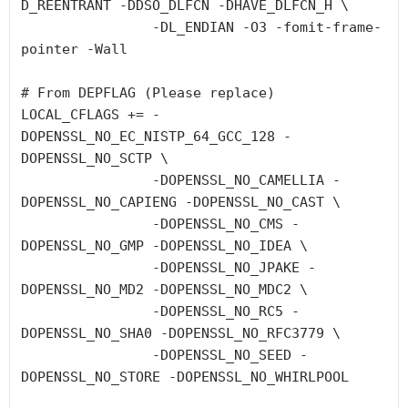
D_REENTRANT -DDSO_DLFCN -DHAVE_DLFCN_H \

                -DL_ENDIAN -O3 -fomit-frame-
pointer -Wall

# From DEPFLAG (Please replace)

LOCAL_CFLAGS += -
DOPENSSL_NO_EC_NISTP_64_GCC_128 -
DOPENSSL_NO_SCTP \

                -DOPENSSL_NO_CAMELLIA -
DOPENSSL_NO_CAPIENG -DOPENSSL_NO_CAST \

                -DOPENSSL_NO_CMS -
DOPENSSL_NO_GMP -DOPENSSL_NO_IDEA \

                -DOPENSSL_NO_JPAKE -
DOPENSSL_NO_MD2 -DOPENSSL_NO_MDC2 \

                -DOPENSSL_NO_RC5 -
DOPENSSL_NO_SHA0 -DOPENSSL_NO_RFC3779 \

                -DOPENSSL_NO_SEED -
DOPENSSL_NO_STORE -DOPENSSL_NO_WHIRLPOOL
