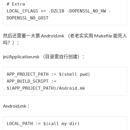
# Extra

LOCAL_CFLAGS += -DZLIB -DOPENSSL_NO_HW -
DOPENSSL_NO_GOST
然后还需要一大票 Android.mk （老老实实用 Makefile 能死人
吗？）：
jni/Application.mk （目录需自行创建）：
APP_PROJECT_PATH := $(shell pwd)

APP_BUILD_SCRIPT := 
$(APP_PROJECT_PATH)/Android.mk
Android.mk ：
LOCAL_PATH := $(call my-dir)
