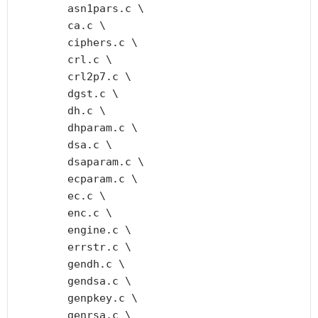
	asn1pars.c \

	ca.c \

	ciphers.c \

	crl.c \

	crl2p7.c \

	dgst.c \

	dh.c \

	dhparam.c \

	dsa.c \

	dsaparam.c \

	ecparam.c \

	ec.c \

	enc.c \

	engine.c \

	errstr.c \

	gendh.c \

	gendsa.c \

	genpkey.c \

	genrsa.c \
